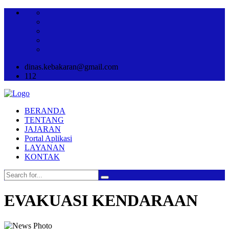
dinas.kebakaran@gmail.com
112
BERANDA
TENTANG
JAJARAN
Portal Aplikasi
LAYANAN
KONTAK
EVAKUASI KENDARAAN